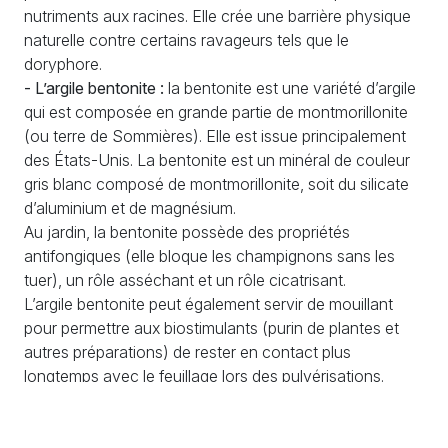
nutriments aux racines. Elle crée une barrière physique
naturelle contre certains ravageurs tels que le
doryphore.
- L’argile bentonite :
la bentonite est une variété d’argile
qui est composée en grande partie de montmorillonite
(ou terre de Sommières). Elle est issue principalement
des États-Unis. La bentonite est un minéral de couleur
gris blanc composé de montmorillonite, soit du silicate
d’aluminium et de magnésium.
Au jardin, la bentonite possède des propriétés
antifongiques (elle bloque les champignons sans les
tuer), un rôle asséchant et un rôle cicatrisant.
L’argile bentonite peut également servir de mouillant
pour permettre aux biostimulants (purin de plantes et
autres préparations) de rester en contact plus
longtemps avec le feuillage lors des pulvérisations.
- L’agile verte :
pour cicatriser les plaies de tailles de vos
arbres et arbustes. L’argile verte est pleine d’oligo-