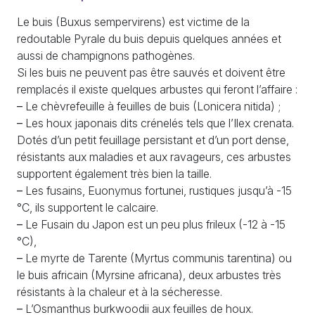
Le buis (Buxus sempervirens) est victime de la
redoutable Pyrale du buis depuis quelques années et
aussi de champignons pathogènes.
Si les buis ne peuvent pas être sauvés et doivent être
remplacés il existe quelques arbustes qui feront l’affaire :
–
Le chèvrefeuille à feuilles de buis (Lonicera nitida)
;
–
Les houx japonais dits crénelés tels que l’Ilex crenata.
Dotés d’un petit feuillage persistant et d’un port dense,
résistants aux maladies et aux ravageurs, ces arbustes
supportent également très bien la taille.
–
Les fusains, Euonymus fortunei, rustiques jusqu’à -15
°C, ils supportent le calcaire.
–
Le Fusain du Japon est un peu plus frileux (-12 à -15
°C),
–
Le myrte de Tarente (Myrtus communis tarentina) ou
le buis africain (Myrsine africana), deux arbustes très
résistants à la chaleur et à la sécheresse.
–
L’Osmanthus burkwoodii aux feuilles de houx.