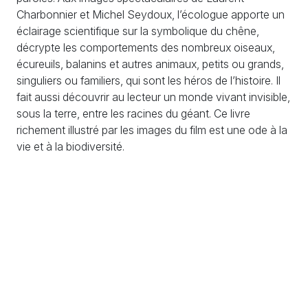
Charbonnier et Michel Seydoux, l’écologue apporte un
éclairage scientifique sur la symbolique du chêne,
décrypte les comportements des nombreux oiseaux,
écureuils, balanins et autres animaux, petits ou grands,
singuliers ou familiers, qui sont les héros de l’histoire. Il
fait aussi découvrir au lecteur un monde vivant invisible,
sous la terre, entre les racines du géant. Ce livre
richement illustré par les images du film est une ode à la
vie et à la biodiversité.
S'engager
S'informer
Échanger
Adhésions / Dons
Newsletter
Nous contacter
Nos actions
Agenda
Rejoindre l'équipe
PV et documents