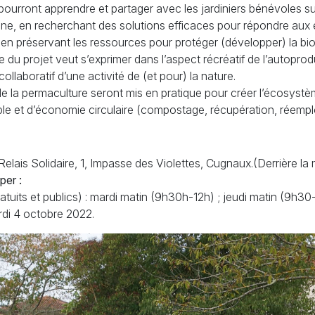
pourront apprendre et partager avec les jardiniers bénévoles su
faune, en recherchant des solutions efficaces pour répondre aux
ut en préservant les ressources pour protéger (développer) la bio
e du projet veut s’exprimer dans l’aspect récréatif de l’autopr
ollaboratif d’une activité de (et pour) la nature.
de la permaculture seront mis en pratique pour créer l’écosystèm
 et d’économie circulaire (compostage, récupération, réemploi,
u Relais Solidaire, 1, Impasse des Violettes, Cugnaux.(Derrière l
per :
tuits et publics) : mardi matin (9h30h-12h)
; jeudi matin (9h30
rdi 4 octobre 2022.