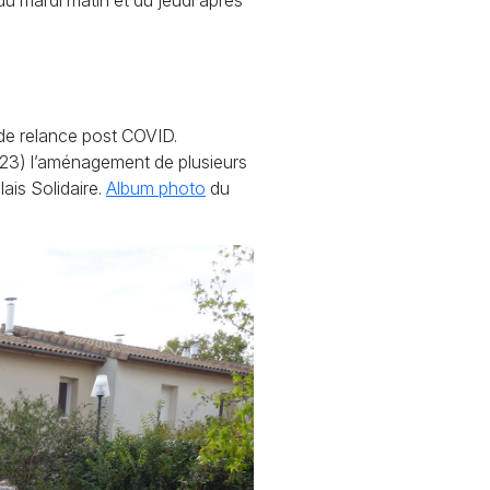
u mardi matin et du jeudi après
de relance post
COVID
.
2023) l’aménagement de plusieurs
lais Solidaire.
Album photo
du