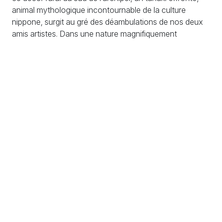
animal mythologique incontournable de la culture
nippone, surgit au gré des déambulations de nos deux
amis artistes. Dans une nature magnifiquement
retranscrite par un trait de plume précis, où plane
l’ombre d’Hokusaï et des maîtres de l’estampe,
Catherine Meurisse propose avec "La Jeune femme et
la mer" un récit initiatique qui questionne la place de
l’Homme dans la nature ...
S'engager
S'informer
Échanger
Adhésions / Dons
Newsletter
Nous contacter
Nos actions
Agenda
Rejoindre l'équipe
PV et documents
Crédits