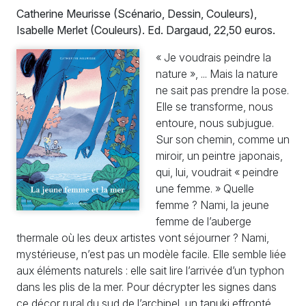
Catherine Meurisse (Scénario, Dessin, Couleurs),
Isabelle Merlet (Couleurs). Ed. Dargaud, 22,50 euros.
«
Je voudrais peindre la
nature
», ... Mais la nature
ne sait pas prendre la pose.
Elle se transforme, nous
entoure, nous subjugue.
Sur son chemin, comme un
miroir, un peintre japonais,
qui, lui, voudrait «
peindre
une femme.
» Quelle
femme
? Nami, la jeune
femme de l’auberge
thermale où les deux artistes vont séjourner
? Nami,
mystérieuse, n’est pas un modèle facile. Elle semble liée
aux éléments naturels : elle sait lire l’arrivée d’un typhon
dans les plis de la mer. Pour décrypter les signes dans
ce décor rural du sud de l’archipel, un tanuki effronté,