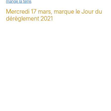
mangé la terre
.
Mercredi 17 mars, marque le Jour du
dérèglement 2021
La France a émis autant de gaz à effet de serre que ce
qu’elle devrait émettre en une année entière si elle
respectait l’objectif de neutralité carbone, fixé par l’État
français pour 2050.
Au bout de seulement 77 jours, la France est à
découvert climatique. À ce rythme, la neutralité carbone
ne pourra être atteinte qu’en 2084.
Malgré l’effet Covid, la France est encore loin du
compte.
Le Jour du dérèglement arrive cette année douze jours
plus tard que l’an dernier (5 mars 2020), car les
conditions sanitaires ont conduit à prendre des mesures
exceptionnelles. On estime qu’en 2020, la France a émis
52 mégatonnes d’équivalent
CO2
en moins par rapport