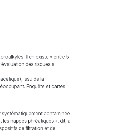
roalkylés. Il en existe «
entre 5
 l’évaluation des risques à
oacétique), issu de la
préoccupant. Enquête et cartes
est systématiquement contaminée
et les nappes phréatiques
», dit, à
spositifs de filtration et de
.