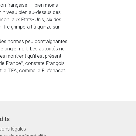
tion française — bien moins
un niveau bien au-dessus des
aison, aux États-Unis, six des
ffre grimperait à quinze sur
 des normes peu contraignantes,
le angle mort. Les autorités ne
es montrent qu’il est présent
 de France", constate François
t le
TFA
, comme le Flufenacet.
dits
ions légales