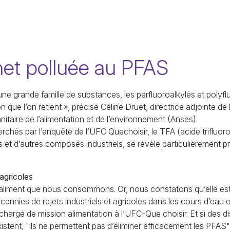
net polluée au
PFAS
e grande famille de subs­tances, les perfluoroalkylés et polyfluo
n que l’on retient
», précise Céline Druet, directrice adjointe de
nitaire de l’alimentation et de l’environnement (Anses).
rchés par l’enquête de l’
UFC
Quechoisir, le
TFA
(acide trifluor
s et d’autres composés industriels, se révèle particulièrement 
 agricoles
er aliment que nous consommons. Or, nous constatons qu’elle 
ennies de rejets industriels et agricoles dans les cours d’eau 
, chargé de mission alimentation à l’
UFC
-Que choisir. Et si des di
xistent, "ils ne permettent pas d’éliminer efficacement les
PFAS
"