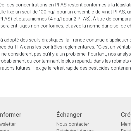
sée, ces concentrations en
PFAS
restent conformes à la législa
 Elle fixe un seuil de 100 ng/l pour un ensemble de vingt
PFAS
, 
PFAS
) et étasuniennes (4 ng/l pour 2
PFAS
). À titre de compar
seraient jugés non conformes, et avec la norme danoise, ce chi
à adopté des seuils drastiques, la France continue d’appliquer
ence du
TFA
dans les contrôles règlementaires. "C’est un véritab
s ne considèrent pas qu’il y a un problème. Pourtant, nos analys
 probablement du contaminant le plus répandu dans les robinets
ations futures. Il exige le retrait rapide des pesticides contenan
informer
Échanger
Cré
sletter
Nous contacter
Ment