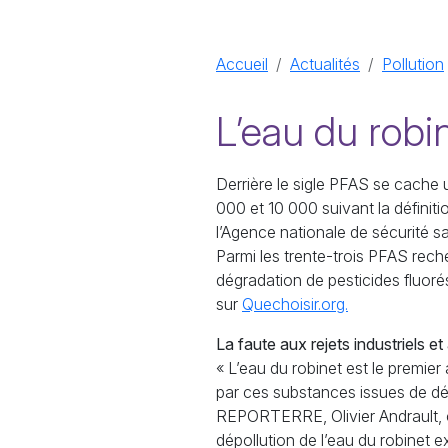
Accueil
Actualités
Pollution
L’eau du robi
Derrière le sigle
PFAS
se cache un
000 et 10 000 suivant la définitio
l’Agence nationale de sécurité sa
Parmi les trente-trois
PFAS
reche
dégradation de pesticides fluoré
sur
Quechoisir.org.
La faute aux rejets industriels et
«
L’eau du robinet est le premi
par ces substances issues de déc
REPORTERRE
, Olivier Andrault
dépollution de l’eau du robinet e