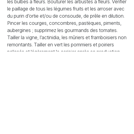
les bulbes à fleurs. Bouturer les arbustes à fleurs. Vérifier
le paillage de tous les légumes fruits et les arroser avec
du purin d’ortie et/ou de consoude, de prêle en dilution.
Pincer les courges, concombres, pastèques, piments,
aubergines
; supprimez les gourmands des tomates.
Tailler la vigne, l’actinidia, les mûriers et framboisiers non
remontants. Tailler en vert les pommiers et poiriers
palissés et légèrement le cerisier après sa production
(en juilletil produira alors moins de gomme).
Astuce :
arroser tôt le matin ou tard le soir pour limiter
les évaporations. Choisir de préférence le moment ou la
température de l’eau est proche de la température du
sol (tôt le matin si l’eau tirée d’un puits est fraîche).
Préférer un arrosage abondant (et moins fréquent) et
un bon paillage pour favoriser l’implantation racinaire en
profondeur.
Les fruits de juillet :
Abricot, cassis, cerise, figue, fraise,
framboise, groseille, melon, myrtille, nectarine,