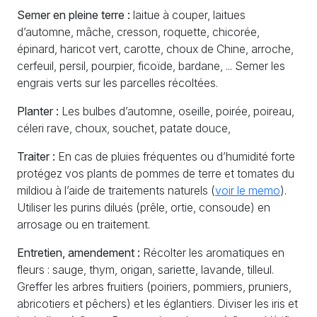
Semer en pleine terre :
laitue à couper, laitues
d’automne, mâche, cresson, roquette, chicorée,
épinard, haricot vert, carotte, choux de Chine, arroche,
cerfeuil, persil, pourpier, ficoïde, bardane, ... Semer les
engrais verts sur les parcelles récoltées.
Planter :
Les bulbes d’automne, oseille, poirée, poireau,
céleri rave, choux, souchet, patate douce,
Traiter :
En cas de pluies fréquentes ou d’humidité forte
protégez vos plants de pommes de terre et tomates du
mildiou à l’aide de traitements naturels (
voir le memo
).
Utiliser les purins dilués (prêle, ortie, consoude) en
arrosage ou en traitement.
Entretien, amendement :
Récolter les aromatiques en
fleurs : sauge, thym, origan, sariette, lavande, tilleul.
Greffer les arbres fruitiers (poiriers, pommiers, pruniers,
abricotiers et pêchers) et les églantiers. Diviser les iris et