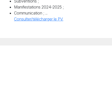
Subventions
;
Manifestations 2024-2025
;
Communication
; ...
Consulter/télécharger le
PV
.
S'engager
S'informer
Échanger
Adhésions / Dons
Newsletter
Nous contacter
Nos actions
Agenda
Rejoindre l'équipe
PV et documents
Crédits
Mentions légales
Politique de confidentialité