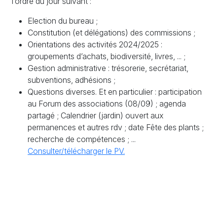
l’ordre du jour suivant :
Election du bureau
;
Constitution (et délégations) des commissions
;
Orientations des activités 2024/2025 :
groupements d’achats, biodiversité, livres, ...
;
Gestion administrative : trésorerie, secrétariat,
subventions, adhésions
;
Questions diverses. Et en particulier : participation
au Forum des associations (08/09)
; agenda
partagé
; Calendrier (jardin) ouvert aux
permanences et autres rdv
; date Fête des plants
;
recherche de compétences
; ...
Consulter/télécharger le
PV
.
S'engager
S'informer
Échanger