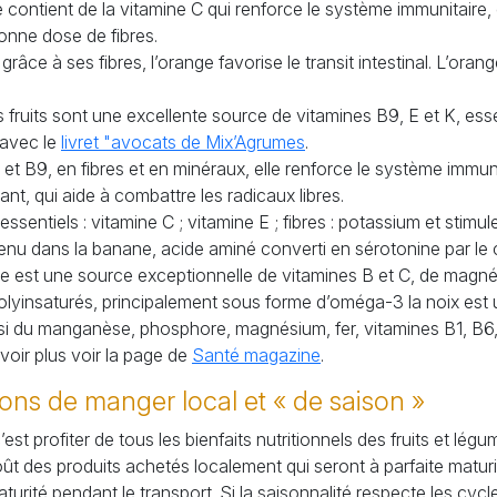
le contient de la vitamine C qui renforce le système immunitaire,
nne dose de fibres.
grâce à ses fibres, l’orange favorise le transit intestinal. L’or
 fruits sont une excellente source de vitamines B9, E et K, essen
s avec le
livret "avocats de Mix’Agrumes
.
et B9, en fibres et en minéraux, elle renforce le système immunit
nt, qui aide à combattre les radicaux libres.
essentiels : vitamine C
; vitamine E
; fibres : potassium et stimu
enu dans la banane, acide aminé converti en sérotonine par le
ne est une source exceptionnelle de vitamines B et C, de magn
olyinsaturés, principalement sous forme d’oméga-3 la noix est u
ssi du manganèse, phosphore, magnésium, fer, vitamines B1, B6,
voir plus voir la page de
Santé magazine
.
ons de manger local et «
de saison
»
st profiter de tous les bienfaits nutritionnels des fruits et légu
goût des produits achetés localement qui seront à parfaite matu
aturité pendant le transport. Si la saisonnalité respecte les cycl