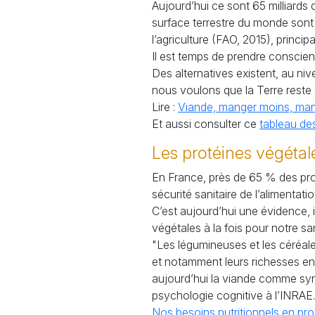
Aujourd’hui ce sont 65 milliard
surface terrestre du monde sont 
l’agriculture (
FAO
, 2015), princip
Il est temps de prendre conscien
Des alternatives existent, au ni
nous voulons que la Terre reste
Lire :
Viande, manger moins, ma
Et aussi consulter ce
tableau des
Les protéines végétal
En France, près de 65
% des pro
sécurité sanitaire de l’alimentatio
C’est aujourd’hui une évidence, 
végétales à la fois pour notre 
"Les légumineuses et les céréal
et notamment leurs richesses en 
aujourd’hui la viande comme syn
psychologie cognitive à l’
INRAE
.
Nos besoins nutritionnels en pro