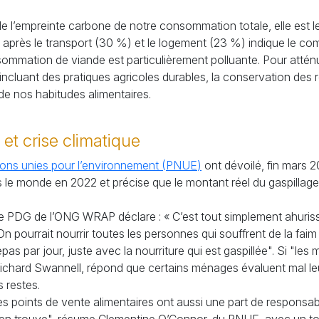
e l’empreinte carbone de notre consommation totale, elle est le
 après le transport (30
%) et le logement (23
%) indique le com
mmation de viande est particulièrement polluante. Pour attén
cluant des pratiques agricoles durables, la conservation des 
n de nos habitudes alimentaires.
 et crise climatique
ns unies pour l’environnement (
PNUE
)
ont dévoilé, fin mars 2
le monde en 2022 et précise que le montant réel du gaspillage 
le
PDG
de l’
ONG
WRAP
déclare : «
C’est tout simplement ahuris
"On pourrait nourrir toutes les personnes qui souffrent de la fai
pas par jour, juste avec la nourriture qui est gaspillée". Si "le
ichard Swannell, répond que certains ménages évaluent mal le
s restes.
es points de vente alimentaires ont aussi une part de responsab