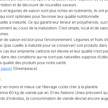
tation et de découvrir de nouvelles saveurs.
ts et légumes de saison sont plus riches en nutriments, ils ont 
ui sont optimales pour favoriser leur qualité nutritionnelle.
eillis à maturité. Ce qui garanti leur teneur en polyphénols, s
orment au cours de la maturation. C’est simple, local et de sais
ismes.
 de saison est bon pour l’environnement. Légumes et fruits d’é
s (pas cueillis à maturité pour se conserver) soit produits dans
 cas leur empreinte carbone est élevée et leur qualité n’est pa
ans des conditions qui ne sont pas naturelles suppose d’utilis
a qualité des produits pour notre santé.
 saison
(Greenpeace).
.
n moins et mieux car l’élevage coûte cher à la planète.
 60 kg de viande par an. Et les Nations Unies prévoient qu’e
liards d’individus, la consommation de viande devrait encore a