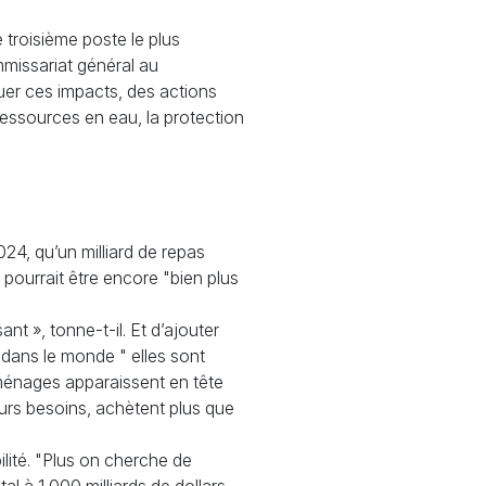
 troisième poste le plus
missariat général au
uer ces impacts, des actions
ressources en eau, la protection
024, qu’un milliard de repas
pourrait être encore "bien plus
sant
», tonne-t-il. Et d’ajouter
m dans le monde " elles sont
s ménages apparaissent en tête
urs besoins, achètent plus que
ilité. "Plus on cherche de