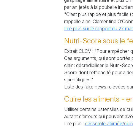
gaspillage alimentaire et plus 
par an jetés à la poubelle inutile
"C’est plus rapide et plus facile 
rappelle ainsi Clementine O’Conno
Lire plus sur le rapport du 27 ma
Nutri-Score sous le f
Extrait
CLCV
: "Pour empêcher qu
Ces arguments, qui sont portés pa
clair : décrédibiliser le Nutri-S
Score dont l’efficacité pour ai
scientifiques."
Liste des fake news relevées pa
Cuire les aliments - er
Utiliser certains ustensiles de c
autant d’erreurs qui peuvent avoi
Lire plus :
casserole abimée/cuire 