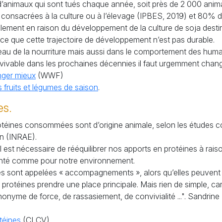
s d’animaux qui sont tués chaque année, soit près de 2 000 an
consacrées à la culture ou à l’élevage (
IPBES
, 2019) et 80% d
alement en raison du développement de la culture de soja destiné
ce que cette trajectoire de développement n’est pas durable.
veau de la nourriture mais aussi dans le comportement des humai
 vivable dans les prochaines décennies il faut urgemment chan
nger mieux
(
WWF
)
 fruits et légumes de saison
.
es.
téines consommées sont d’origine animale, selon les études c
n (
INRAE
).
il est nécessaire de rééquilibrer nos apports en protéines à ra
santé comme pour notre environnement.
es sont appelées «
accompagnements
», alors qu’elles peuvent 
protéines prendre une place principale. Mais rien de simple, 
onyme de force, de rassasiement, de convivialité ...". Sandrin
téines
(
CLCV
)