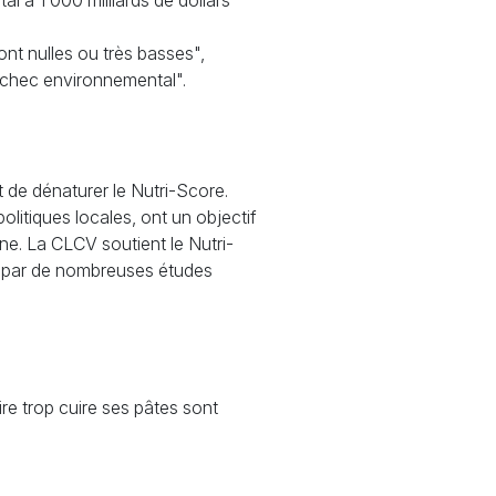
tal à 1 000 milliards de dollars
sont nulles ou très basses",
échec environnemental".
 de dénaturer le Nutri-Score.
olitiques locales, ont un objectif
nne. La
CLCV
soutient le Nutri-
ée par de nombreuses études
ire trop cuire ses pâtes sont