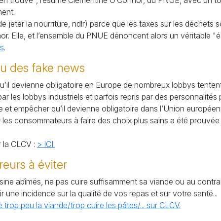
on en trouve", résume Clementine O’Connor, du
PNUE
, avec un to
ment.
(de jeter la nourriture, ndlr) parce que les taxes sur les déchets 
r. Elle, et l’ensemble du
PNUE
dénoncent alors un véritable "
rs
.
eu des fake news
’il devienne obligatoire en Europe de nombreux lobbys tentent
r les lobbys industriels et parfois repris par des personnalités p
core et empêcher qu’il devienne obligatoire dans l’Union europée
der les consommateurs à faire des choix plus sains a été prouv
r la
CLCV
:
>
ICI
.
reurs à éviter
uisine abîmés, ne pas cuire suffisamment sa viande ou au contra
r une incidence sur la qualité de vos repas et sur votre santé...
trop peu la viande/trop cuire les pâtes/... sur
CLCV
.