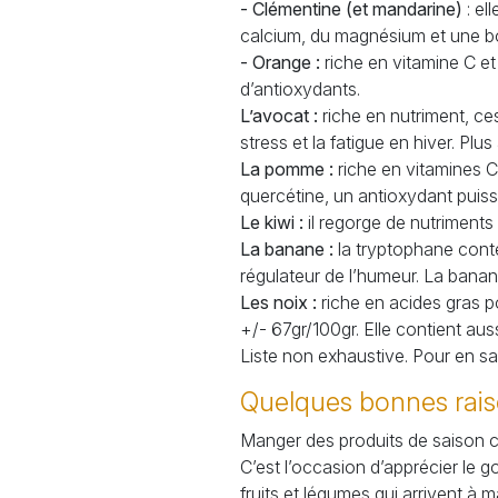
- Clémentine (et mandarine)
: el
calcium, du magnésium et une bo
- Orange :
riche en vitamine C et 
d’antioxydants.
L’avocat :
riche en nutriment, ces
stress et la fatigue en hiver. Plu
La pomme :
riche en vitamines C 
quercétine, un antioxydant puissa
Le kiwi :
il regorge de nutriments 
La banane :
la tryptophane cont
régulateur de l’humeur. La bana
Les noix :
riche en acides gras p
+/- 67gr/100gr. Elle contient au
Liste non exhaustive. Pour en sa
Quelques bonnes rais
Manger des produits de saison c’e
C’est l’occasion d’apprécier le 
fruits et légumes qui arrivent à m