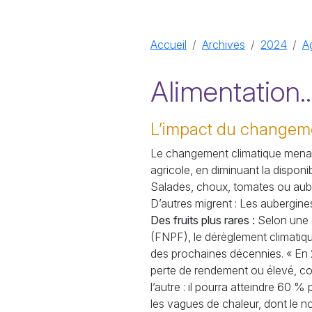
Accueil
Archives
2024
Ag
Alimentation..
L’impact du changemen
Le changement climatique menace
agricole, en diminuant la dispon
Salades, choux, tomates ou auber
D’autres migrent : Les aubergin
Des fruits plus rares :
Selon une 
(
FNPF
), le dérèglement climati
des prochaines décennies. «
En 
perte de rendement ou élevé, co
l’autre : il pourra atteindre 60
% p
les vagues de chaleur, dont le n