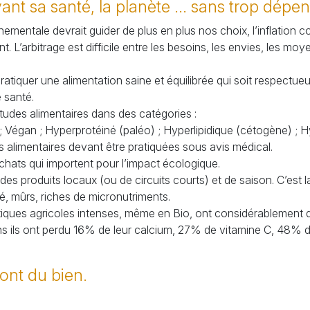
ant sa santé, la planète ... sans trop dépen
mentale devrait guider de plus en plus nos choix, l’inflation co
. L’arbitrage est difficile entre les besoins, les envies, les moy
pratiquer une alimentation saine et équilibrée qui soit respectu
 santé.
bitudes alimentaires dans des catégories :
; Végan
; Hyperprotéiné (paléo)
; Hyperlipidique (cétogène)
; H
s alimentaires devant être pratiquées sous avis médical.
hats qui importent pour l’impact écologique.
s, des produits locaux (ou de circuits courts) et de saison. C’es
é, mûrs, riches de micronutriments.
atiques agricoles intenses, même en Bio, ont considérablement dé
s ils ont perdu 16% de leur calcium, 27% de vitamine C, 48% d
font du bien.