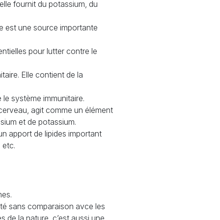
 elle fournit du potassium, du
ange est une source importante
tielles pour lutter contre le
aire. Elle contient de la
le le système immunitaire.
 cerveau, agit comme un élément
ésium et de potassium.
n apport de lipides important
 etc.
mes.
rité sans comparaison avce les
es de la nature, c’est aussi une