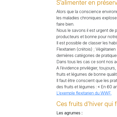
S’alimenter en préserv
Alors que la conscience environne
les maladies chroniques explosent
faire bien.
Nous le savons il est urgent de 
producteurs et bonne pour notre
Il est possible de classer les ha
Flexitarien (crétois)
; Végétarien
dernières catégories de pratique
Dans tous les cas ce sont nos ac
A l’évidence privilégier, toujour
fruits et légumes de bonne qualit
Il faut être conscient que les pr
des fruits et légumes : «
En 60 an
L’exemple flexitarien du
WWF
.
Ces fruits d’hiver qui 
Les agrumes :