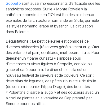
Scopello
sont aussi impressionnants d’efficacité que les
sandwichs proposés. Sur le «
Monte Royale
» la
cathédrale construite en 1174 est l’un des plus beaux
exemples de l’architecture normande en Sicile, qui mêle
les styles normand, arabe et byzantin. La circulation
dans Palerme ...
Dégustations
: Le petit déjeuner est composé de
diverses pâtisseries (réservées généralement au goûter
des enfants) et pain, confitures, miel, beurre, fruits. Pour
déjeuner un «
pane cunzatu
» s’impose sous
d’immenses et vieux figuiers à Scopello, canollo ou
glace et café pour finir. Le dîner chez Lella est un
nouveau festival de saveurs et de couleurs. Ce soir :
deux plats de légumes, des pâtes «
busiate
» de timilia
(de son ami meunier Filippo Drago), des boulettes
«
Polpettine di sarde al sugo
» et des douceurs avec un
alcool de plantes et la verveine de Gap préparé par
Simone pour nos hôtes.