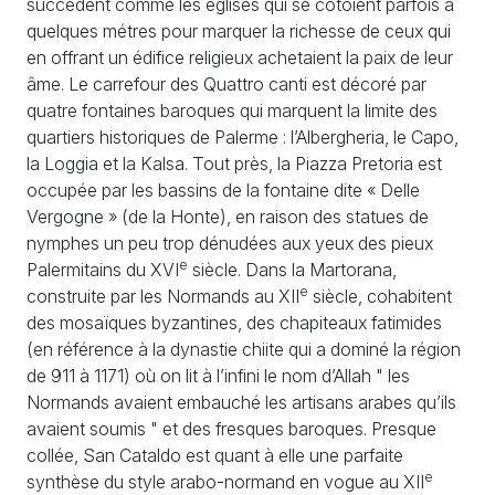
succèdent comme les églises qui se côtoient parfois à
quelques métres pour marquer la richesse de ceux qui
en offrant un édifice religieux achetaient la paix de leur
âme. Le carrefour des Quattro canti est décoré par
quatre fontaines baroques qui marquent la limite des
quartiers historiques de Palerme : l’Albergheria, le Capo,
la Loggia et la Kalsa. Tout près, la Piazza Pretoria est
occupée par les bassins de la fontaine dite «
Delle
Vergogne
» (de la Honte), en raison des statues de
nymphes un peu trop dénudées aux yeux des pieux
e
Palermitains du
XVI
siècle. Dans la Martorana,
e
construite par les Normands au
XII
siècle, cohabitent
des mosaïques byzantines, des chapiteaux fatimides
(en référence à la dynastie chiite qui a dominé la région
de 911 à 1171) où on lit à l’infini le nom d’Allah " les
Normands avaient embauché les artisans arabes qu’ils
avaient soumis " et des fresques baroques. Presque
collée, San Cataldo est quant à elle une parfaite
e
synthèse du style arabo-normand en vogue au
XII