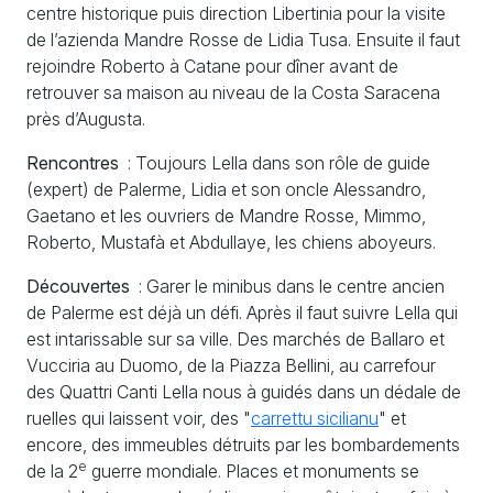
centre historique puis direction Libertinia pour la visite
de l’azienda Mandre Rosse de Lidia Tusa. Ensuite il faut
rejoindre Roberto à Catane pour dîner avant de
retrouver sa maison au niveau de la Costa Saracena
près d’Augusta.
Rencontres
: Toujours Lella dans son rôle de guide
(expert) de Palerme, Lidia et son oncle Alessandro,
Gaetano et les ouvriers de Mandre Rosse, Mimmo,
Roberto, Mustafà et Abdullaye, les chiens aboyeurs.
Découvertes
: Garer le minibus dans le centre ancien
de Palerme est déjà un défi. Après il faut suivre Lella qui
est intarissable sur sa ville. Des marchés de Ballaro et
Vucciria au Duomo, de la Piazza Bellini, au carrefour
des Quattri Canti Lella nous à guidés dans un dédale de
ruelles qui laissent voir, des "
carrettu sicilianu
" et
encore, des immeubles détruits par les bombardements
e
de la 2
guerre mondiale. Places et monuments se