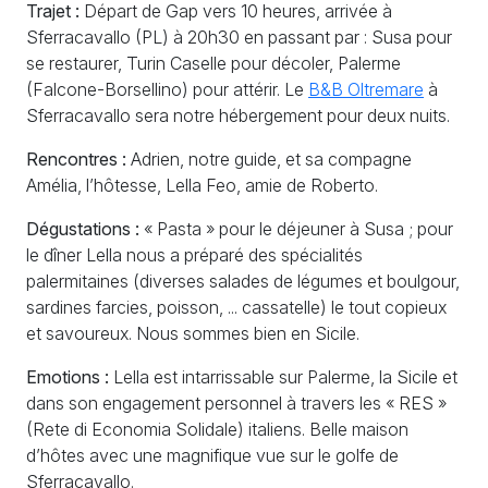
Trajet :
Départ de Gap vers 10 heures, arrivée à
Sferracavallo (
PL
) à 20h30 en passant par : Susa pour
se restaurer, Turin Caselle pour décoler, Palerme
(Falcone-Borsellino) pour attérir. Le
B&B Oltremare
à
Sferracavallo sera notre hébergement pour deux nuits.
Rencontres :
Adrien, notre guide, et sa compagne
Amélia, l’hôtesse, Lella Feo, amie de Roberto.
Dégustations :
«
Pasta
» pour le déjeuner à Susa
; pour
le dîner Lella nous a préparé des spécialités
palermitaines (diverses salades de légumes et boulgour,
sardines farcies, poisson, ... cassatelle) le tout copieux
et savoureux. Nous sommes bien en Sicile.
Emotions :
Lella est intarrissable sur Palerme, la Sicile et
dans son engagement personnel à travers les «
RES
»
(Rete di Economia Solidale) italiens. Belle maison
d’hôtes avec une magnifique vue sur le golfe de
Sferracavallo.