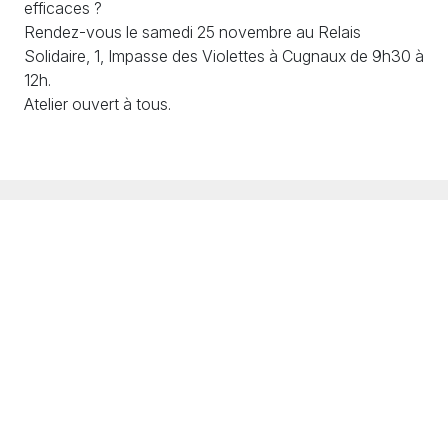
efficaces
?
Rendez-vous le samedi 25 novembre au Relais
Solidaire, 1, Impasse des Violettes à Cugnaux de 9h30 à
12h.
Atelier ouvert à tous.
S'engager
S'informer
Échanger
Adhésions / Dons
Newsletter
Nous contacter
Nos actions
Agenda
Rejoindre l'équipe
PV et documents
Crédits
Mentions légales
Politique de confidentialité