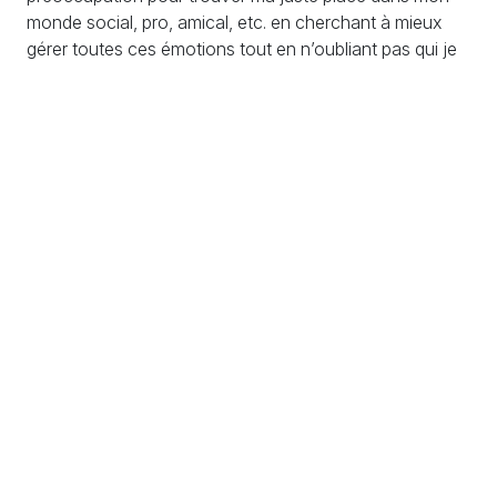
monde social, pro, amical, etc. en cherchant à mieux
gérer toutes ces émotions tout en n’oubliant pas qui je
suis... Peut-être est-ce quelque chose qui vous parle,
pour laquelle vous avez des pistes, des astuces, des
expériences à partager
?
Rdv à 18 h à la salle Dum’Art, 14 avenue Cdt Dumont.
S'engager
S'informer
Échanger
Adhésions / Dons
Newsletter
Nous contacter
Nos actions
Agenda
Rejoindre l'équipe
PV et documents
Crédits
Mentions légales