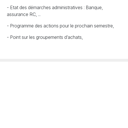
- Etat des démarches administratives : Banque,
assurance
RC
, ...
- Programme des actions pour le prochain semestre,
- Point sur les groupements d’achats,
S'engager
S'informer
Échanger
Adhésions / Dons
Newsletter
Nous contacter
Nos actions
Agenda
Rejoindre l'équipe
PV et documents
Crédits
Mentions légales
Politique de confidentialité