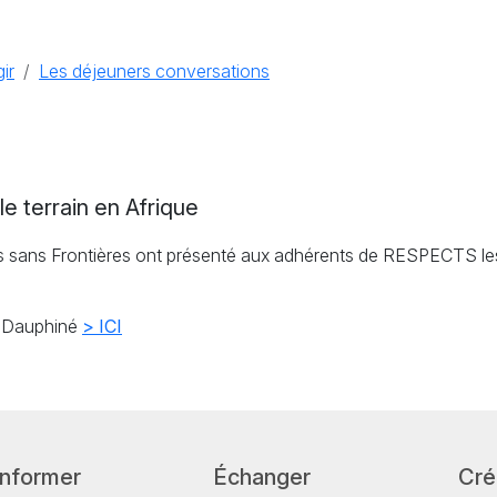
ir
Les déjeuners conversations
le terrain en Afrique
ns sans Frontières ont présenté aux adhérents de
RESPECTS
le
du Dauphiné
>
ICI
informer
Échanger
Cré